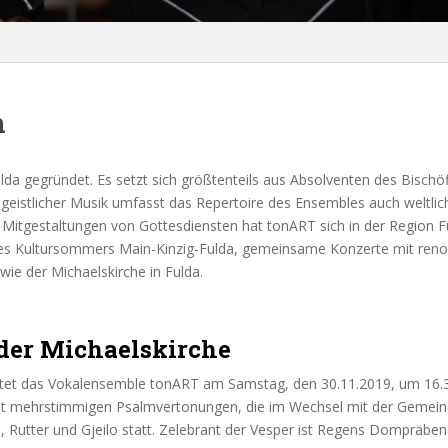
n
 gegründet. Es setzt sich größtenteils aus Absolventen des Bischöfl
eistlicher Musik umfasst das Repertoire des Ensembles auch weltli
nd Mitgestaltungen von Gottesdiensten hat tonART sich in der Region
des Kultursommers Main-Kinzig-Fulda, gemeinsame Konzerte mit ren
ie der Michaelskirche in Fulda.
 der Michaelskirche
altet das Vokalensemble tonART am Samstag, den 30.11.2019, um 16.3
t mehrstimmigen Psalmvertonungen, die im Wechsel mit der Gemeind
, Rutter und Gjeilo statt. Zelebrant der Vesper ist Regens Dompräb